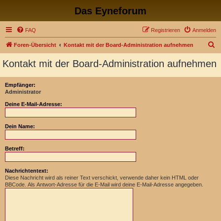
Das Eyneforum
FAQ
Registrieren
Anmelden
S
Foren-Übersicht
Kontakt mit der Board-Administration aufnehmen
u
Kontakt mit der Board-Administration aufnehmen
c
h
Empfänger:
Administrator
e
Deine E-Mail-Adresse:
Dein Name:
Betreff:
Nachrichtentext:
Diese Nachricht wird als reiner Text verschickt, verwende daher kein HTML oder
BBCode. Als Antwort-Adresse für die E-Mail wird deine E-Mail-Adresse angegeben.