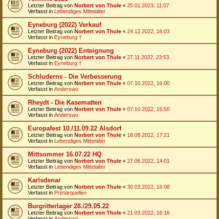
Letzter Beitrag von
Norbert von Thule
«
25.01.2023, 11:07
Verfasst in
Lebendiges Mittelalter
Eyneburg (2022) Verkauf
Letzter Beitrag von
Norbert von Thule
«
24.12.2022, 16:03
Verfasst in
Eyneburg †
Eyneburg (2022) Enteignung
Letzter Beitrag von
Norbert von Thule
«
27.11.2022, 23:53
Verfasst in
Eyneburg †
Schluderns - Die Verbesserung
Letzter Beitrag von
Norbert von Thule
«
07.10.2022, 16:00
Verfasst in
Anderswo
Rheydt - Die Kasematten
Letzter Beitrag von
Norbert von Thule
«
07.10.2022, 15:50
Verfasst in
Anderswo
Europafest 10./11.09.22 Alsdorf
Letzter Beitrag von
Norbert von Thule
«
18.08.2022, 17:21
Verfasst in
Lebendiges Mittelalter
Mittsommer 16.07.22 HQ
Letzter Beitrag von
Norbert von Thule
«
27.06.2022, 14:01
Verfasst in
Lebendiges Mittelalter
Karlsdenar
Letzter Beitrag von
Norbert von Thule
«
30.03.2022, 16:08
Verfasst in
Primärquellen
Burgritterlager 28./29.05.22
Letzter Beitrag von
Norbert von Thule
«
21.03.2022, 16:16
Verfasst in
Anderswo