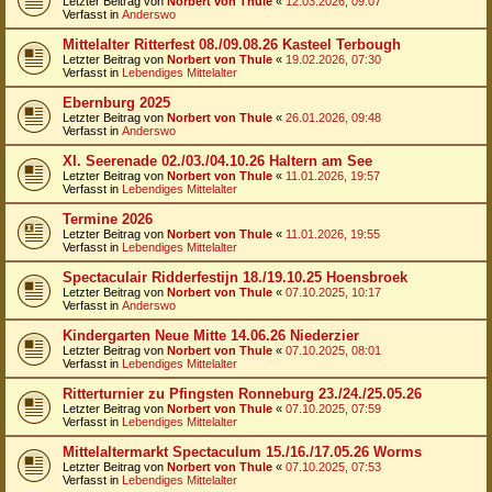
Letzter Beitrag von
Norbert von Thule
«
12.03.2026, 09:07
Verfasst in
Anderswo
Mittelalter Ritterfest 08./09.08.26 Kasteel Terbough
Letzter Beitrag von
Norbert von Thule
«
19.02.2026, 07:30
Verfasst in
Lebendiges Mittelalter
Ebernburg 2025
Letzter Beitrag von
Norbert von Thule
«
26.01.2026, 09:48
Verfasst in
Anderswo
XI. Seerenade 02./03./04.10.26 Haltern am See
Letzter Beitrag von
Norbert von Thule
«
11.01.2026, 19:57
Verfasst in
Lebendiges Mittelalter
Termine 2026
Letzter Beitrag von
Norbert von Thule
«
11.01.2026, 19:55
Verfasst in
Lebendiges Mittelalter
Spectaculair Ridderfestijn 18./19.10.25 Hoensbroek
Letzter Beitrag von
Norbert von Thule
«
07.10.2025, 10:17
Verfasst in
Anderswo
Kindergarten Neue Mitte 14.06.26 Niederzier
Letzter Beitrag von
Norbert von Thule
«
07.10.2025, 08:01
Verfasst in
Lebendiges Mittelalter
Ritterturnier zu Pfingsten Ronneburg 23./24./25.05.26
Letzter Beitrag von
Norbert von Thule
«
07.10.2025, 07:59
Verfasst in
Lebendiges Mittelalter
Mittelaltermarkt Spectaculum 15./16./17.05.26 Worms
Letzter Beitrag von
Norbert von Thule
«
07.10.2025, 07:53
Verfasst in
Lebendiges Mittelalter