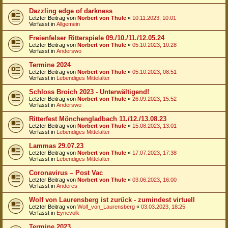
Dazzling edge of darkness
Letzter Beitrag von
Norbert von Thule
«
10.11.2023, 10:01
Verfasst in
Allgemein
Freienfelser Ritterspiele 09./10./11./12.05.24
Letzter Beitrag von
Norbert von Thule
«
05.10.2023, 10:28
Verfasst in
Anderswo
Termine 2024
Letzter Beitrag von
Norbert von Thule
«
05.10.2023, 08:51
Verfasst in
Lebendiges Mittelalter
Schloss Broich 2023 - Unterwältigend!
Letzter Beitrag von
Norbert von Thule
«
26.09.2023, 15:52
Verfasst in
Anderswo
Ritterfest Mönchengladbach 11./12./13.08.23
Letzter Beitrag von
Norbert von Thule
«
15.08.2023, 13:01
Verfasst in
Lebendiges Mittelalter
Lammas 29.07.23
Letzter Beitrag von
Norbert von Thule
«
17.07.2023, 17:38
Verfasst in
Lebendiges Mittelalter
Coronavirus – Post Vac
Letzter Beitrag von
Norbert von Thule
«
03.06.2023, 16:00
Verfasst in
Anderes
Wolf von Laurensberg ist zurück - zumindest virtuell
Letzter Beitrag von
Wolf_von_Laurensberg
«
03.03.2023, 18:25
Verfasst in
Eynevolk
Termine 2023