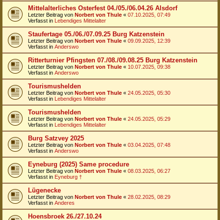
Mittelalterliches Osterfest 04./05./06.04.26 Alsdorf
Letzter Beitrag von
Norbert von Thule
«
07.10.2025, 07:49
Verfasst in
Lebendiges Mittelalter
Staufertage 05./06./07.09.25 Burg Katzenstein
Letzter Beitrag von
Norbert von Thule
«
09.09.2025, 12:39
Verfasst in
Anderswo
Ritterturnier Pfingsten 07./08./09.08.25 Burg Katzenstein
Letzter Beitrag von
Norbert von Thule
«
10.07.2025, 09:38
Verfasst in
Anderswo
Tourismushelden
Letzter Beitrag von
Norbert von Thule
«
24.05.2025, 05:30
Verfasst in
Lebendiges Mittelalter
Tourismushelden
Letzter Beitrag von
Norbert von Thule
«
24.05.2025, 05:29
Verfasst in
Lebendiges Mittelalter
Burg Satzvey 2025
Letzter Beitrag von
Norbert von Thule
«
03.04.2025, 07:48
Verfasst in
Anderswo
Eyneburg (2025) Same procedure
Letzter Beitrag von
Norbert von Thule
«
08.03.2025, 06:27
Verfasst in
Eyneburg †
Lügenecke
Letzter Beitrag von
Norbert von Thule
«
28.02.2025, 08:29
Verfasst in
Anderes
Hoensbroek 26./27.10.24