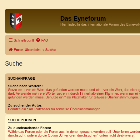
Das Eyneforum
Hier findet ihr das internationale Forum des Eynevol
Schnellzugriff
FAQ
Foren-Übersicht
Suche
Suche
SUCHANFRAGE
Suche nach Wörtern:
Setze ein
+
vor ein Wort, das gefunden werden muss und ein
-
vor ein Wort, das nicht
darf. Verwende mehrere Wörter getrennt durch
|
innerhalb einer Klammer, wenn nur ein
gefunden werden muss. Benutze ein * als Platzhalter für teilweise Übereinstimmungen.
Zu suchender Autor:
Benutze ein * als Platzhalter für teilweise Übereinstimmungen.
SUCHOPTIONEN
Zu durchsuchende Foren:
Wähle das Forum oder die Foren aus, in denen gesucht werden soll. Unterforen werde
durchsucht, sofern du die Option „Unterforen durchsuchen“ unten nicht deaktivierst.