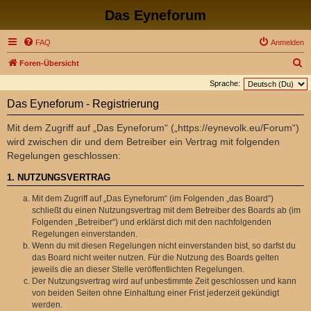
Das Eyneforum
FAQ
Anmelden
S
Foren-Übersicht
u
Sprache:
c
Das Eyneforum - Registrierung
h
Mit dem Zugriff auf „Das Eyneforum“ („https://eynevolk.eu/Forum“)
e
wird zwischen dir und dem Betreiber ein Vertrag mit folgenden
Regelungen geschlossen:
1. NUTZUNGSVERTRAG
Mit dem Zugriff auf „Das Eyneforum“ (im Folgenden „das Board“)
schließt du einen Nutzungsvertrag mit dem Betreiber des Boards ab (im
Folgenden „Betreiber“) und erklärst dich mit den nachfolgenden
Regelungen einverstanden.
Wenn du mit diesen Regelungen nicht einverstanden bist, so darfst du
das Board nicht weiter nutzen. Für die Nutzung des Boards gelten
jeweils die an dieser Stelle veröffentlichten Regelungen.
Der Nutzungsvertrag wird auf unbestimmte Zeit geschlossen und kann
von beiden Seiten ohne Einhaltung einer Frist jederzeit gekündigt
werden.