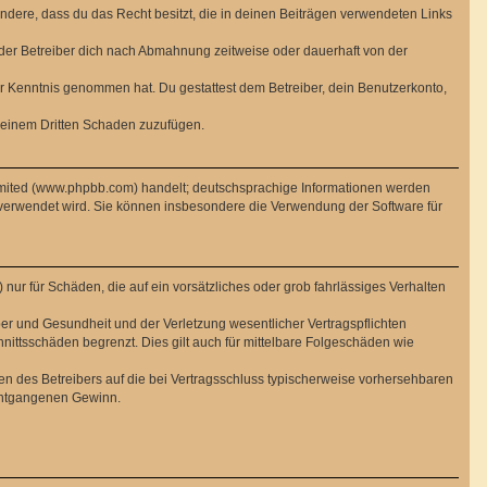
sondere, dass du das Recht besitzt, die in deinen Beiträgen verwendeten Links
der Betreiber dich nach Abmahnung zeitweise oder dauerhaft von der
 zur Kenntnis genommen hat. Du gestattest dem Betreiber, dein Benutzerkonto,
r einem Dritten Schaden zuzufügen.
imited (www.phpbb.com) handelt; deutschsprachige Informationen werden
 verwendet wird. Sie können insbesondere die Verwendung der Software für
nur für Schäden, die auf ein vorsätzliches oder grob fahrlässiges Verhalten
er und Gesundheit und der Verletzung wesentlicher Vertragspflichten
nittsschäden begrenzt. Dies gilt auch für mittelbare Folgeschäden wie
n des Betreibers auf die bei Vertragsschluss typischerweise vorhersehbaren
 entgangenen Gewinn.