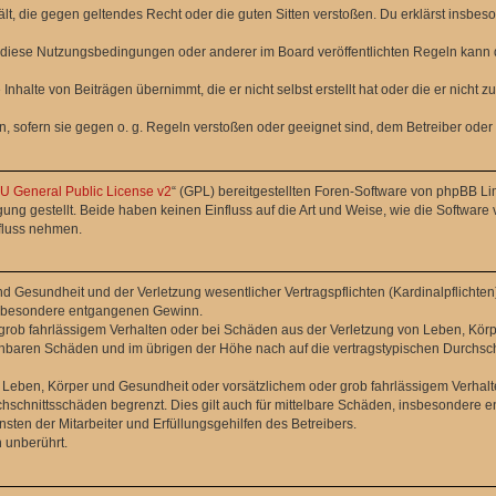
thält, die gegen geltendes Recht oder die guten Sitten verstoßen. Du erklärst insbe
 diese Nutzungsbedingungen oder anderer im Board veröffentlichten Regeln kann 
Inhalte von Beiträgen übernimmt, die er nicht selbst erstellt hat oder die er nicht
n, sofern sie gegen o. g. Regeln verstoßen oder geeignet sind, dem Betreiber ode
 General Public License v2
“ (GPL) bereitgestellten Foren-Software von phpBB L
g gestellt. Beide haben keinen Einfluss auf die Art und Weise, wie die Software
nfluss nehmen.
 Gesundheit und der Verletzung wesentlicher Vertragspflichten (Kardinalpflichten) 
 insbesondere entgangenen Gewinn.
grob fahrlässigem Verhalten oder bei Schäden aus der Verletzung von Leben, Körp
sehbaren Schäden und im übrigen der Höhe nach auf die vertragstypischen Durchsch
Leben, Körper und Gesundheit oder vorsätzlichem oder grob fahrlässigem Verhalte
hschnittsschäden begrenzt. Dies gilt auch für mittelbare Schäden, insbesondere
ten der Mitarbeiter und Erfüllungsgehilfen des Betreibers.
 unberührt.