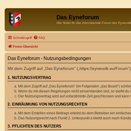
Das Eyneforum
Hier findet ihr das internationale Forum des Eynevol
Schnellzugriff
FAQ
Foren-Übersicht
Das Eyneforum - Nutzungsbedingungen
Mit dem Zugriff auf „Das Eyneforum“ („https://eynevolk.eu/Forum“
1. NUTZUNGSVERTRAG
Mit dem Zugriff auf „Das Eyneforum“ (im Folgenden „das Board“) schli
Wenn du mit diesen Regelungen nicht einverstanden bist, so darfst du d
Der Nutzungsvertrag wird auf unbestimmte Zeit geschlossen und kann v
2. EINRÄUMUNG VON NUTZUNGSRECHTEN
Mit dem Erstellen eines Beitrags erteilst du dem Betreiber ein einfac
Das Nutzungsrecht nach Punkt 2, Unterpunkt a bleibt auch nach Künd
3. PFLICHTEN DES NUTZERS