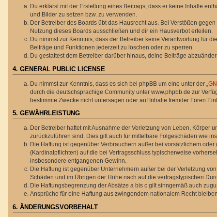
Du erklärst mit der Erstellung eines Beitrags, dass er keine Inhalte en
und Bilder zu setzen bzw. zu verwenden.
Der Betreiber des Boards übt das Hausrecht aus. Bei Verstößen gegen
Nutzung dieses Boards ausschließen und dir ein Hausverbot erteilen.
Du nimmst zur Kenntnis, dass der Betreiber keine Verantwortung für die 
Beiträge und Funktionen jederzeit zu löschen oder zu sperren.
Du gestattest dem Betreiber darüber hinaus, deine Beiträge abzuänder
4. GENERAL PUBLIC LICENSE
Du nimmst zur Kenntnis, dass es sich bei phpBB um eine unter der „
GNU
durch die deutschsprachige Community unter www.phpbb.de zur Verfügun
bestimmte Zwecke nicht untersagen oder auf Inhalte fremder Foren Ei
5. GEWÄHRLEISTUNG
Der Betreiber haftet mit Ausnahme der Verletzung von Leben, Körper und
zurückzuführen sind. Dies gilt auch für mittelbare Folgeschäden wie
Die Haftung ist gegenüber Verbrauchern außer bei vorsätzlichem oder 
(Kardinalpflichten) auf die bei Vertragsschluss typischerweise vorher
insbesondere entgangenen Gewinn.
Die Haftung ist gegenüber Unternehmern außer bei der Verletzung von 
Schäden und im Übrigen der Höhe nach auf die vertragstypischen Durc
Die Haftungsbegrenzung der Absätze a bis c gilt sinngemäß auch zuguns
Ansprüche für eine Haftung aus zwingendem nationalem Recht bleiben
6. ÄNDERUNGSVORBEHALT