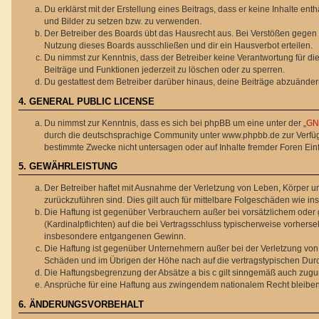
Du erklärst mit der Erstellung eines Beitrags, dass er keine Inhalte en
und Bilder zu setzen bzw. zu verwenden.
Der Betreiber des Boards übt das Hausrecht aus. Bei Verstößen gegen
Nutzung dieses Boards ausschließen und dir ein Hausverbot erteilen.
Du nimmst zur Kenntnis, dass der Betreiber keine Verantwortung für die 
Beiträge und Funktionen jederzeit zu löschen oder zu sperren.
Du gestattest dem Betreiber darüber hinaus, deine Beiträge abzuänder
4. GENERAL PUBLIC LICENSE
Du nimmst zur Kenntnis, dass es sich bei phpBB um eine unter der „
GNU
durch die deutschsprachige Community unter www.phpbb.de zur Verfügun
bestimmte Zwecke nicht untersagen oder auf Inhalte fremder Foren Ei
5. GEWÄHRLEISTUNG
Der Betreiber haftet mit Ausnahme der Verletzung von Leben, Körper und
zurückzuführen sind. Dies gilt auch für mittelbare Folgeschäden wie
Die Haftung ist gegenüber Verbrauchern außer bei vorsätzlichem oder 
(Kardinalpflichten) auf die bei Vertragsschluss typischerweise vorher
insbesondere entgangenen Gewinn.
Die Haftung ist gegenüber Unternehmern außer bei der Verletzung von 
Schäden und im Übrigen der Höhe nach auf die vertragstypischen Durc
Die Haftungsbegrenzung der Absätze a bis c gilt sinngemäß auch zuguns
Ansprüche für eine Haftung aus zwingendem nationalem Recht bleiben
6. ÄNDERUNGSVORBEHALT