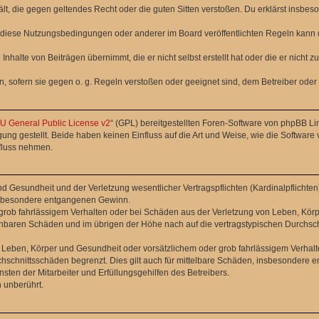
thält, die gegen geltendes Recht oder die guten Sitten verstoßen. Du erklärst insbe
 diese Nutzungsbedingungen oder anderer im Board veröffentlichten Regeln kann 
Inhalte von Beiträgen übernimmt, die er nicht selbst erstellt hat oder die er nicht
n, sofern sie gegen o. g. Regeln verstoßen oder geeignet sind, dem Betreiber ode
 General Public License v2
“ (GPL) bereitgestellten Foren-Software von phpBB L
g gestellt. Beide haben keinen Einfluss auf die Art und Weise, wie die Software
nfluss nehmen.
 Gesundheit und der Verletzung wesentlicher Vertragspflichten (Kardinalpflichten) 
 insbesondere entgangenen Gewinn.
grob fahrlässigem Verhalten oder bei Schäden aus der Verletzung von Leben, Körp
sehbaren Schäden und im übrigen der Höhe nach auf die vertragstypischen Durchsch
Leben, Körper und Gesundheit oder vorsätzlichem oder grob fahrlässigem Verhalte
hschnittsschäden begrenzt. Dies gilt auch für mittelbare Schäden, insbesondere
ten der Mitarbeiter und Erfüllungsgehilfen des Betreibers.
 unberührt.