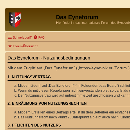
Das Eyneforum
Hier findet ihr das internationale Forum des Eynevol
Schnellzugriff
FAQ
Foren-Übersicht
Das Eyneforum - Nutzungsbedingungen
Mit dem Zugriff auf „Das Eyneforum“ („https://eynevolk.eu/Forum“
1. NUTZUNGSVERTRAG
Mit dem Zugriff auf „Das Eyneforum“ (im Folgenden „das Board“) schli
Wenn du mit diesen Regelungen nicht einverstanden bist, so darfst du d
Der Nutzungsvertrag wird auf unbestimmte Zeit geschlossen und kann v
2. EINRÄUMUNG VON NUTZUNGSRECHTEN
Mit dem Erstellen eines Beitrags erteilst du dem Betreiber ein einfac
Das Nutzungsrecht nach Punkt 2, Unterpunkt a bleibt auch nach Künd
3. PFLICHTEN DES NUTZERS