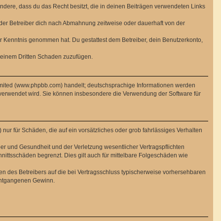
sondere, dass du das Recht besitzt, die in deinen Beiträgen verwendeten Links
der Betreiber dich nach Abmahnung zeitweise oder dauerhaft von der
 zur Kenntnis genommen hat. Du gestattest dem Betreiber, dein Benutzerkonto,
r einem Dritten Schaden zuzufügen.
imited (www.phpbb.com) handelt; deutschsprachige Informationen werden
 verwendet wird. Sie können insbesondere die Verwendung der Software für
nur für Schäden, die auf ein vorsätzliches oder grob fahrlässiges Verhalten
er und Gesundheit und der Verletzung wesentlicher Vertragspflichten
nittsschäden begrenzt. Dies gilt auch für mittelbare Folgeschäden wie
n des Betreibers auf die bei Vertragsschluss typischerweise vorhersehbaren
 entgangenen Gewinn.