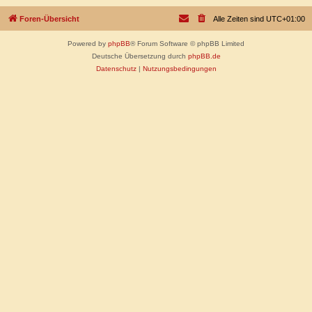
Foren-Übersicht
Alle Zeiten sind
UTC+01:00
Powered by
phpBB
® Forum Software © phpBB Limited
Deutsche Übersetzung durch
phpBB.de
Datenschutz
|
Nutzungsbedingungen