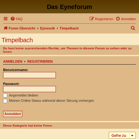
Das Eyneforum
FAQ
Registrieren
Anmelden
S
Foren-Übersicht
Eynevolk
Timpelbach
u
Timpelbach
c
Du hast keine ausreichenden Rechte, um Themen in diesem Forum zu sehen oder zu
h
lesen.
e
ANMELDEN
•
REGISTRIEREN
Benutzername:
Passwort:
Angemeldet bleiben
Meinen Online-Status während dieser Sitzung verbergen
Diese Kategorie hat keine Foren.
Gehe zu